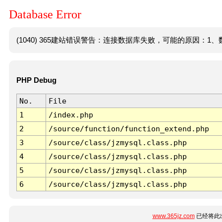
Database Error
(1040) 365建站错误警告：连接数据库失败，可能的原因：1、数
PHP Debug
No.
File
1
/index.php
2
/source/function/function_extend.php
3
/source/class/jzmysql.class.php
4
/source/class/jzmysql.class.php
5
/source/class/jzmysql.class.php
6
/source/class/jzmysql.class.php
www.365jz.com
已经将此