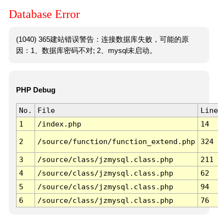
Database Error
(1040) 365建站错误警告：连接数据库失败，可能的原
因：1、数据库密码不对; 2、mysql未启动。
PHP Debug
No.
File
Line
1
/index.php
14
2
/source/function/function_extend.php
324
3
/source/class/jzmysql.class.php
211
4
/source/class/jzmysql.class.php
62
5
/source/class/jzmysql.class.php
94
6
/source/class/jzmysql.class.php
76