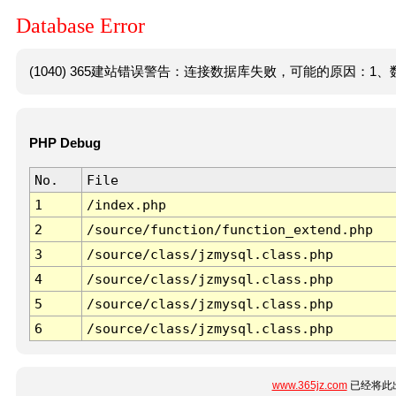
Database Error
(1040) 365建站错误警告：连接数据库失败，可能的原因：1、数
PHP Debug
No.
File
1
/index.php
2
/source/function/function_extend.php
3
/source/class/jzmysql.class.php
4
/source/class/jzmysql.class.php
5
/source/class/jzmysql.class.php
6
/source/class/jzmysql.class.php
www.365jz.com
已经将此