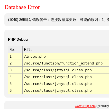
Database Error
(1040) 365建站错误警告：连接数据库失败，可能的原因：1、数
PHP Debug
No.
File
1
/index.php
2
/source/function/function_extend.php
3
/source/class/jzmysql.class.php
4
/source/class/jzmysql.class.php
5
/source/class/jzmysql.class.php
6
/source/class/jzmysql.class.php
www.365jz.com
已经将此