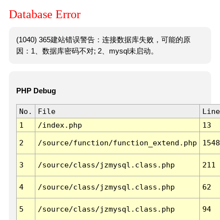
Database Error
(1040) 365建站错误警告：连接数据库失败，可能的原
因：1、数据库密码不对; 2、mysql未启动。
PHP Debug
No.
File
Line
1
/index.php
13
2
/source/function/function_extend.php
1548
3
/source/class/jzmysql.class.php
211
4
/source/class/jzmysql.class.php
62
5
/source/class/jzmysql.class.php
94