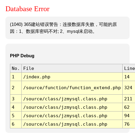
Database Error
(1040) 365建站错误警告：连接数据库失败，可能的原
因：1、数据库密码不对; 2、mysql未启动。
PHP Debug
No.
File
Line
1
/index.php
14
2
/source/function/function_extend.php
324
3
/source/class/jzmysql.class.php
211
4
/source/class/jzmysql.class.php
62
5
/source/class/jzmysql.class.php
94
6
/source/class/jzmysql.class.php
76