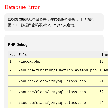
Database Error
(1040) 365建站错误警告：连接数据库失败，可能的原
因：1、数据库密码不对; 2、mysql未启动。
PHP Debug
No.
File
Line
1
/index.php
13
2
/source/function/function_extend.php
1548
3
/source/class/jzmysql.class.php
211
4
/source/class/jzmysql.class.php
62
5
/source/class/jzmysql.class.php
94