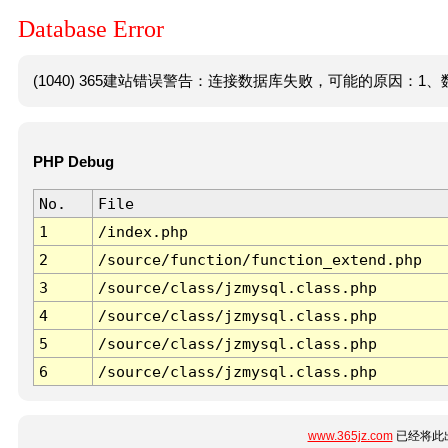
Database Error
(1040) 365建站错误警告：连接数据库失败，可能的原因：1、数
PHP Debug
No.
File
1
/index.php
2
/source/function/function_extend.php
3
/source/class/jzmysql.class.php
4
/source/class/jzmysql.class.php
5
/source/class/jzmysql.class.php
6
/source/class/jzmysql.class.php
www.365jz.com
已经将此