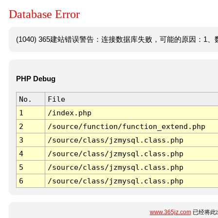
Database Error
(1040) 365建站错误警告：连接数据库失败，可能的原因：1、数
PHP Debug
No.
File
1
/index.php
2
/source/function/function_extend.php
3
/source/class/jzmysql.class.php
4
/source/class/jzmysql.class.php
5
/source/class/jzmysql.class.php
6
/source/class/jzmysql.class.php
www.365jz.com
已经将此