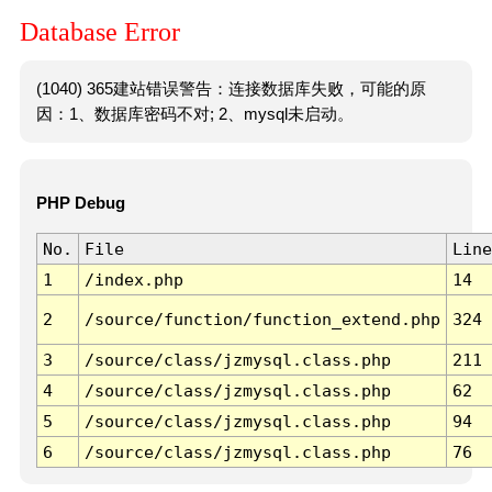
Database Error
(1040) 365建站错误警告：连接数据库失败，可能的原
因：1、数据库密码不对; 2、mysql未启动。
PHP Debug
No.
File
Line
1
/index.php
14
2
/source/function/function_extend.php
324
3
/source/class/jzmysql.class.php
211
4
/source/class/jzmysql.class.php
62
5
/source/class/jzmysql.class.php
94
6
/source/class/jzmysql.class.php
76