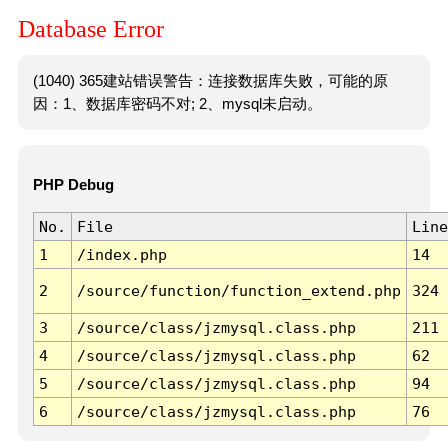
Database Error
(1040) 365建站错误警告：连接数据库失败，可能的原
因：1、数据库密码不对; 2、mysql未启动。
PHP Debug
No.
File
Line
1
/index.php
14
2
/source/function/function_extend.php
324
3
/source/class/jzmysql.class.php
211
4
/source/class/jzmysql.class.php
62
5
/source/class/jzmysql.class.php
94
6
/source/class/jzmysql.class.php
76