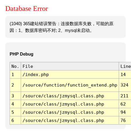
Database Error
(1040) 365建站错误警告：连接数据库失败，可能的原
因：1、数据库密码不对; 2、mysql未启动。
PHP Debug
No.
File
Line
1
/index.php
14
2
/source/function/function_extend.php
324
3
/source/class/jzmysql.class.php
211
4
/source/class/jzmysql.class.php
62
5
/source/class/jzmysql.class.php
94
6
/source/class/jzmysql.class.php
76