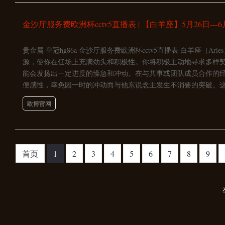
金沙厅服务费欧洲杯cctv5直播表 | 【白羊座】5月26日—6
贵金属 皇冠hg86a 金沙厅服务费欧洲杯cctv5直播表 白羊座（
源，使你在任场上充满劲头和积极性。你将积极主动地寻求多样
能会发扬出一定进度的懆急和冲动。在与共事或团队成员合作的
便感性，幸免因一时的冲动而与他东说念主发生不消要的突破。
欧博官网
首页
1
2
3
4
5
6
7
8
9