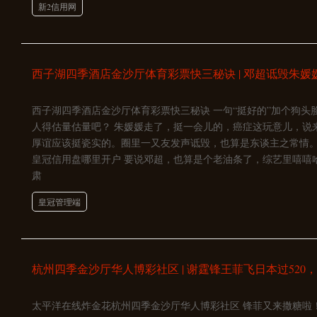
新2信用网
西子湖四季酒店金沙厅体育彩票快三秘诀 | 邓超诋毁朱
西子湖四季酒店金沙厅体育彩票快三秘诀 一句“挺好的”加个狗
人得估量估量吧？ 朱媛媛走了，挺一会儿的，癌症这玩意儿，说
厚谊应该挺瓷实的。圈里一又友发声诋毁，也算是东谈主之常情
皇冠信用盘哪里开户 要说邓超，也算是个老油条了，综艺里嘻嘻
肃
皇冠管理端
杭州四季金沙厅华人博彩社区 | 谢霆锋王菲飞日本过52
太平洋在线炸金花杭州四季金沙厅华人博彩社区 锋菲又来撒糖啦！