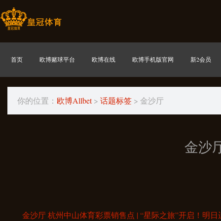
首页
欧博赌球平台
欧博在线
欧博手机版官网
新2会员
你的位置：
欧博Allbet
>
话题标签
> 金沙厅
金沙
金沙厅 杭州中山体育彩票销售点 | “星际之旅”开启！明