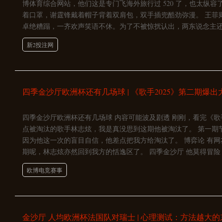
博体育综合网站，他们这是专门飞海外旅行过 520 了，也太纵容了
着口罩，谢霆锋戴着帽子背着双肩包，双手插兜酷劲弥漫。 王菲
卓绝糟蹋，一齐欢声笑语不休。为了不被惊扰认出，两东说念主还有益
新2投注网
四季金沙厅欧洲杯还有几场球 | 《歌手2025》第二期
四季金沙厅欧洲杯还有几场球 内容可能波及剧透 刚刚，看完《歌手
点被淘汰的歌手林志炫，我是真没思到这期他被淘汰了。 第一期
因为他这一次的盲目自信，他差点把我方给淘汰了。 博弈论 有网
期呢，林志炫亦然回到我方的恬逸区了。 四季金沙厅 他莫得冒
欧博电竞赛事
金沙厅 人均欧洲杯法国队对瑞士 | 心理测试：方法越