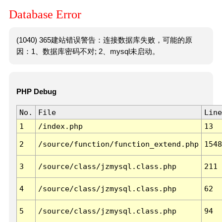
Database Error
(1040) 365建站错误警告：连接数据库失败，可能的原
因：1、数据库密码不对; 2、mysql未启动。
PHP Debug
No.
File
Line
1
/index.php
13
2
/source/function/function_extend.php
1548
3
/source/class/jzmysql.class.php
211
4
/source/class/jzmysql.class.php
62
5
/source/class/jzmysql.class.php
94