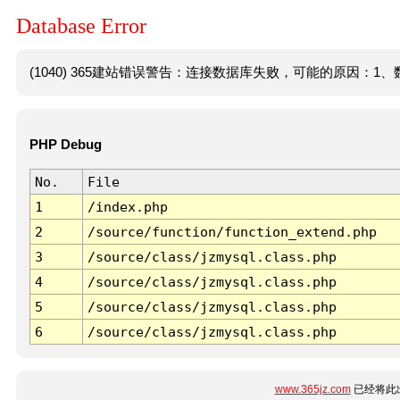
Database Error
(1040) 365建站错误警告：连接数据库失败，可能的原因：1、数
PHP Debug
No.
File
1
/index.php
2
/source/function/function_extend.php
3
/source/class/jzmysql.class.php
4
/source/class/jzmysql.class.php
5
/source/class/jzmysql.class.php
6
/source/class/jzmysql.class.php
www.365jz.com
已经将此