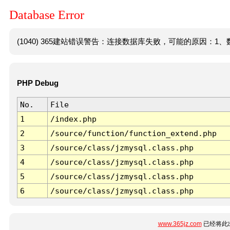
Database Error
(1040) 365建站错误警告：连接数据库失败，可能的原因：1、数
PHP Debug
No.
File
1
/index.php
2
/source/function/function_extend.php
3
/source/class/jzmysql.class.php
4
/source/class/jzmysql.class.php
5
/source/class/jzmysql.class.php
6
/source/class/jzmysql.class.php
www.365jz.com
已经将此