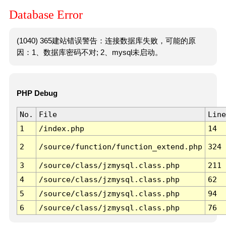
Database Error
(1040) 365建站错误警告：连接数据库失败，可能的原
因：1、数据库密码不对; 2、mysql未启动。
PHP Debug
No.
File
Line
1
/index.php
14
2
/source/function/function_extend.php
324
3
/source/class/jzmysql.class.php
211
4
/source/class/jzmysql.class.php
62
5
/source/class/jzmysql.class.php
94
6
/source/class/jzmysql.class.php
76