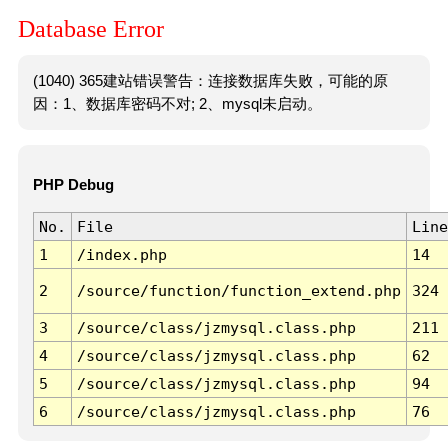
Database Error
(1040) 365建站错误警告：连接数据库失败，可能的原
因：1、数据库密码不对; 2、mysql未启动。
PHP Debug
No.
File
Line
1
/index.php
14
2
/source/function/function_extend.php
324
3
/source/class/jzmysql.class.php
211
4
/source/class/jzmysql.class.php
62
5
/source/class/jzmysql.class.php
94
6
/source/class/jzmysql.class.php
76