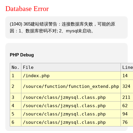
Database Error
(1040) 365建站错误警告：连接数据库失败，可能的原
因：1、数据库密码不对; 2、mysql未启动。
PHP Debug
No.
File
Line
1
/index.php
14
2
/source/function/function_extend.php
324
3
/source/class/jzmysql.class.php
211
4
/source/class/jzmysql.class.php
62
5
/source/class/jzmysql.class.php
94
6
/source/class/jzmysql.class.php
76