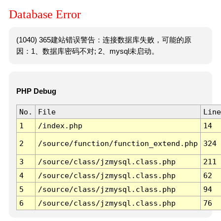
Database Error
(1040) 365建站错误警告：连接数据库失败，可能的原
因：1、数据库密码不对; 2、mysql未启动。
PHP Debug
No.
File
Line
1
/index.php
14
2
/source/function/function_extend.php
324
3
/source/class/jzmysql.class.php
211
4
/source/class/jzmysql.class.php
62
5
/source/class/jzmysql.class.php
94
6
/source/class/jzmysql.class.php
76