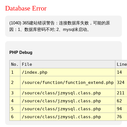
Database Error
(1040) 365建站错误警告：连接数据库失败，可能的原
因：1、数据库密码不对; 2、mysql未启动。
PHP Debug
No.
File
Line
1
/index.php
14
2
/source/function/function_extend.php
324
3
/source/class/jzmysql.class.php
211
4
/source/class/jzmysql.class.php
62
5
/source/class/jzmysql.class.php
94
6
/source/class/jzmysql.class.php
76