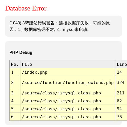
Database Error
(1040) 365建站错误警告：连接数据库失败，可能的原
因：1、数据库密码不对; 2、mysql未启动。
PHP Debug
No.
File
Line
1
/index.php
14
2
/source/function/function_extend.php
324
3
/source/class/jzmysql.class.php
211
4
/source/class/jzmysql.class.php
62
5
/source/class/jzmysql.class.php
94
6
/source/class/jzmysql.class.php
76