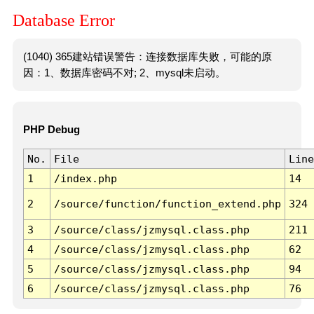
Database Error
(1040) 365建站错误警告：连接数据库失败，可能的原
因：1、数据库密码不对; 2、mysql未启动。
PHP Debug
No.
File
Line
1
/index.php
14
2
/source/function/function_extend.php
324
3
/source/class/jzmysql.class.php
211
4
/source/class/jzmysql.class.php
62
5
/source/class/jzmysql.class.php
94
6
/source/class/jzmysql.class.php
76