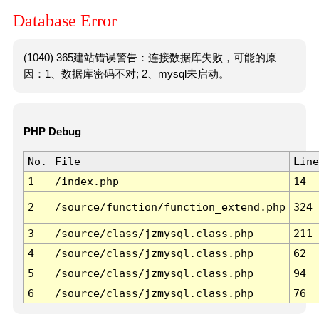
Database Error
(1040) 365建站错误警告：连接数据库失败，可能的原
因：1、数据库密码不对; 2、mysql未启动。
PHP Debug
No.
File
Line
1
/index.php
14
2
/source/function/function_extend.php
324
3
/source/class/jzmysql.class.php
211
4
/source/class/jzmysql.class.php
62
5
/source/class/jzmysql.class.php
94
6
/source/class/jzmysql.class.php
76