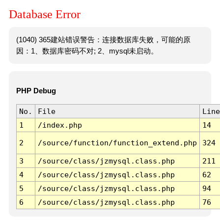
Database Error
(1040) 365建站错误警告：连接数据库失败，可能的原
因：1、数据库密码不对; 2、mysql未启动。
PHP Debug
No.
File
Line
1
/index.php
14
2
/source/function/function_extend.php
324
3
/source/class/jzmysql.class.php
211
4
/source/class/jzmysql.class.php
62
5
/source/class/jzmysql.class.php
94
6
/source/class/jzmysql.class.php
76