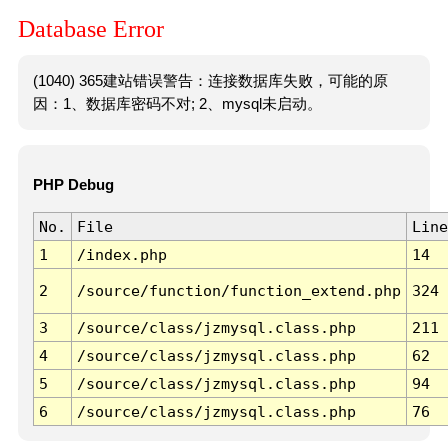
Database Error
(1040) 365建站错误警告：连接数据库失败，可能的原
因：1、数据库密码不对; 2、mysql未启动。
PHP Debug
No.
File
Line
1
/index.php
14
2
/source/function/function_extend.php
324
3
/source/class/jzmysql.class.php
211
4
/source/class/jzmysql.class.php
62
5
/source/class/jzmysql.class.php
94
6
/source/class/jzmysql.class.php
76