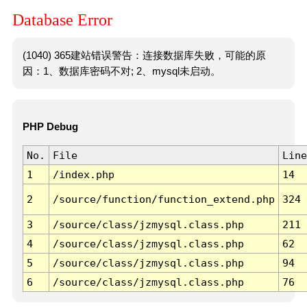
Database Error
(1040) 365建站错误警告：连接数据库失败，可能的原
因：1、数据库密码不对; 2、mysql未启动。
PHP Debug
No.
File
Line
1
/index.php
14
2
/source/function/function_extend.php
324
3
/source/class/jzmysql.class.php
211
4
/source/class/jzmysql.class.php
62
5
/source/class/jzmysql.class.php
94
6
/source/class/jzmysql.class.php
76