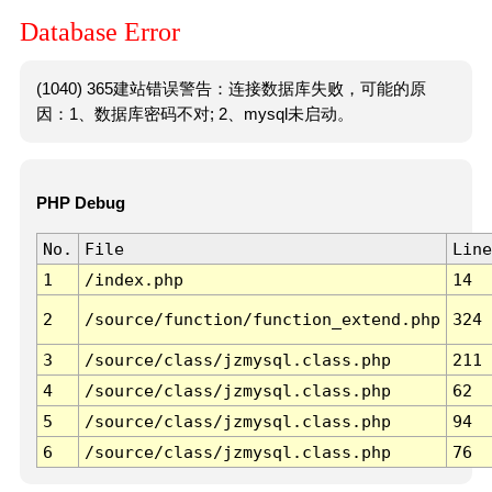
Database Error
(1040) 365建站错误警告：连接数据库失败，可能的原
因：1、数据库密码不对; 2、mysql未启动。
PHP Debug
No.
File
Line
1
/index.php
14
2
/source/function/function_extend.php
324
3
/source/class/jzmysql.class.php
211
4
/source/class/jzmysql.class.php
62
5
/source/class/jzmysql.class.php
94
6
/source/class/jzmysql.class.php
76