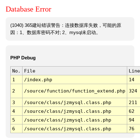
Database Error
(1040) 365建站错误警告：连接数据库失败，可能的原
因：1、数据库密码不对; 2、mysql未启动。
PHP Debug
No.
File
Line
1
/index.php
14
2
/source/function/function_extend.php
324
3
/source/class/jzmysql.class.php
211
4
/source/class/jzmysql.class.php
62
5
/source/class/jzmysql.class.php
94
6
/source/class/jzmysql.class.php
76