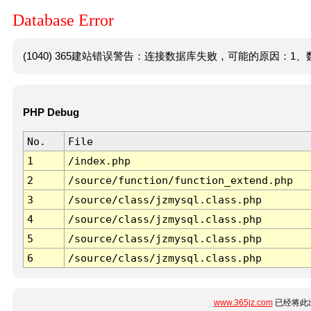
Database Error
(1040) 365建站错误警告：连接数据库失败，可能的原因：1、数
PHP Debug
No.
File
1
/index.php
2
/source/function/function_extend.php
3
/source/class/jzmysql.class.php
4
/source/class/jzmysql.class.php
5
/source/class/jzmysql.class.php
6
/source/class/jzmysql.class.php
www.365jz.com
已经将此