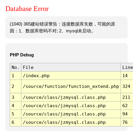
Database Error
(1040) 365建站错误警告：连接数据库失败，可能的原
因：1、数据库密码不对; 2、mysql未启动。
PHP Debug
No.
File
Line
1
/index.php
14
2
/source/function/function_extend.php
324
3
/source/class/jzmysql.class.php
211
4
/source/class/jzmysql.class.php
62
5
/source/class/jzmysql.class.php
94
6
/source/class/jzmysql.class.php
76