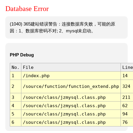
Database Error
(1040) 365建站错误警告：连接数据库失败，可能的原
因：1、数据库密码不对; 2、mysql未启动。
PHP Debug
No.
File
Line
1
/index.php
14
2
/source/function/function_extend.php
324
3
/source/class/jzmysql.class.php
211
4
/source/class/jzmysql.class.php
62
5
/source/class/jzmysql.class.php
94
6
/source/class/jzmysql.class.php
76