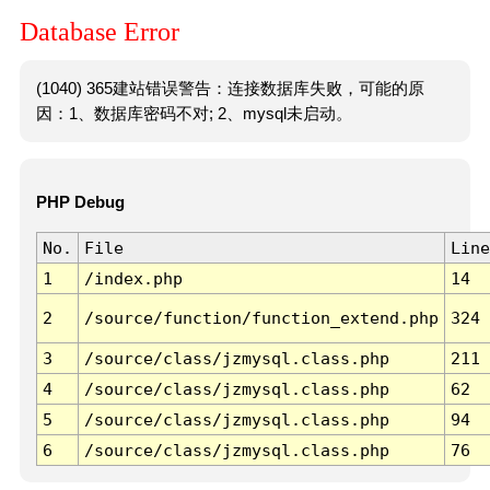
Database Error
(1040) 365建站错误警告：连接数据库失败，可能的原
因：1、数据库密码不对; 2、mysql未启动。
PHP Debug
No.
File
Line
1
/index.php
14
2
/source/function/function_extend.php
324
3
/source/class/jzmysql.class.php
211
4
/source/class/jzmysql.class.php
62
5
/source/class/jzmysql.class.php
94
6
/source/class/jzmysql.class.php
76