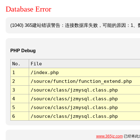
Database Error
(1040) 365建站错误警告：连接数据库失败，可能的原因：1、数
PHP Debug
No.
File
1
/index.php
2
/source/function/function_extend.php
3
/source/class/jzmysql.class.php
4
/source/class/jzmysql.class.php
5
/source/class/jzmysql.class.php
6
/source/class/jzmysql.class.php
www.365jz.com
已经将此