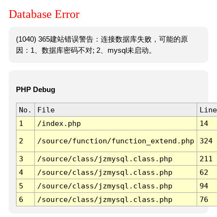
Database Error
(1040) 365建站错误警告：连接数据库失败，可能的原
因：1、数据库密码不对; 2、mysql未启动。
PHP Debug
No.
File
Line
1
/index.php
14
2
/source/function/function_extend.php
324
3
/source/class/jzmysql.class.php
211
4
/source/class/jzmysql.class.php
62
5
/source/class/jzmysql.class.php
94
6
/source/class/jzmysql.class.php
76