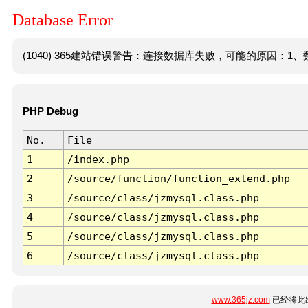
Database Error
(1040) 365建站错误警告：连接数据库失败，可能的原因：1、数
PHP Debug
No.
File
1
/index.php
2
/source/function/function_extend.php
3
/source/class/jzmysql.class.php
4
/source/class/jzmysql.class.php
5
/source/class/jzmysql.class.php
6
/source/class/jzmysql.class.php
www.365jz.com
已经将此