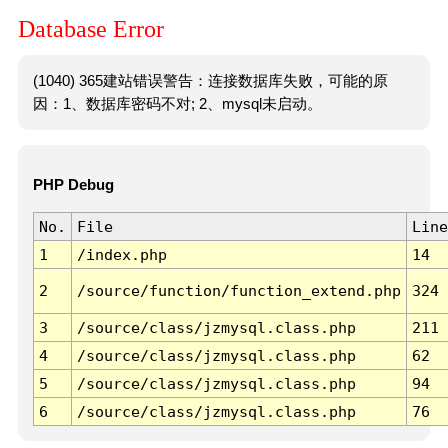
Database Error
(1040) 365建站错误警告：连接数据库失败，可能的原
因：1、数据库密码不对; 2、mysql未启动。
PHP Debug
No.
File
Line
1
/index.php
14
2
/source/function/function_extend.php
324
3
/source/class/jzmysql.class.php
211
4
/source/class/jzmysql.class.php
62
5
/source/class/jzmysql.class.php
94
6
/source/class/jzmysql.class.php
76