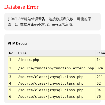
Database Error
(1040) 365建站错误警告：连接数据库失败，可能的原
因：1、数据库密码不对; 2、mysql未启动。
PHP Debug
No.
File
Line
1
/index.php
14
2
/source/function/function_extend.php
324
3
/source/class/jzmysql.class.php
211
4
/source/class/jzmysql.class.php
62
5
/source/class/jzmysql.class.php
94
6
/source/class/jzmysql.class.php
76