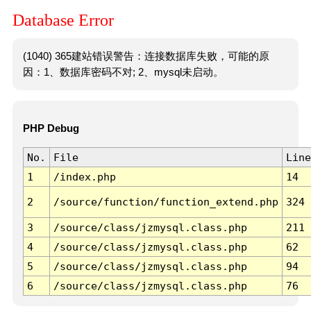
Database Error
(1040) 365建站错误警告：连接数据库失败，可能的原
因：1、数据库密码不对; 2、mysql未启动。
PHP Debug
No.
File
Line
1
/index.php
14
2
/source/function/function_extend.php
324
3
/source/class/jzmysql.class.php
211
4
/source/class/jzmysql.class.php
62
5
/source/class/jzmysql.class.php
94
6
/source/class/jzmysql.class.php
76