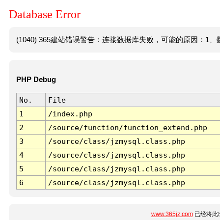
Database Error
(1040) 365建站错误警告：连接数据库失败，可能的原因：1、数
PHP Debug
No.
File
1
/index.php
2
/source/function/function_extend.php
3
/source/class/jzmysql.class.php
4
/source/class/jzmysql.class.php
5
/source/class/jzmysql.class.php
6
/source/class/jzmysql.class.php
www.365jz.com
已经将此