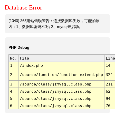
Database Error
(1040) 365建站错误警告：连接数据库失败，可能的原
因：1、数据库密码不对; 2、mysql未启动。
PHP Debug
No.
File
Line
1
/index.php
14
2
/source/function/function_extend.php
324
3
/source/class/jzmysql.class.php
211
4
/source/class/jzmysql.class.php
62
5
/source/class/jzmysql.class.php
94
6
/source/class/jzmysql.class.php
76