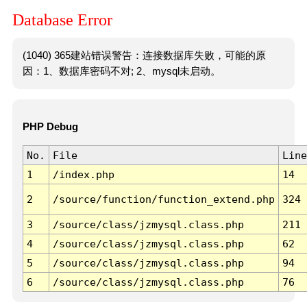
Database Error
(1040) 365建站错误警告：连接数据库失败，可能的原
因：1、数据库密码不对; 2、mysql未启动。
PHP Debug
No.
File
Line
1
/index.php
14
2
/source/function/function_extend.php
324
3
/source/class/jzmysql.class.php
211
4
/source/class/jzmysql.class.php
62
5
/source/class/jzmysql.class.php
94
6
/source/class/jzmysql.class.php
76