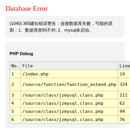
Database Error
(1040) 365建站错误警告：连接数据库失败，可能的原
因：1、数据库密码不对; 2、mysql未启动。
PHP Debug
No.
File
Line
1
/index.php
14
2
/source/function/function_extend.php
324
3
/source/class/jzmysql.class.php
211
4
/source/class/jzmysql.class.php
62
5
/source/class/jzmysql.class.php
94
6
/source/class/jzmysql.class.php
76