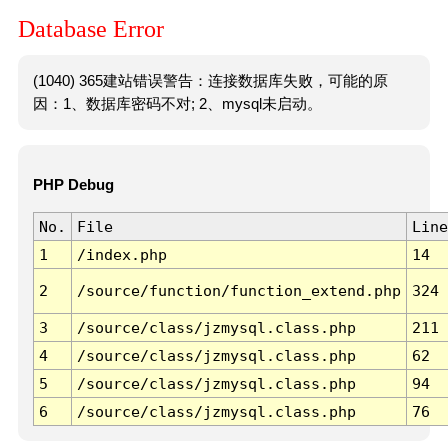
Database Error
(1040) 365建站错误警告：连接数据库失败，可能的原
因：1、数据库密码不对; 2、mysql未启动。
PHP Debug
No.
File
Line
1
/index.php
14
2
/source/function/function_extend.php
324
3
/source/class/jzmysql.class.php
211
4
/source/class/jzmysql.class.php
62
5
/source/class/jzmysql.class.php
94
6
/source/class/jzmysql.class.php
76