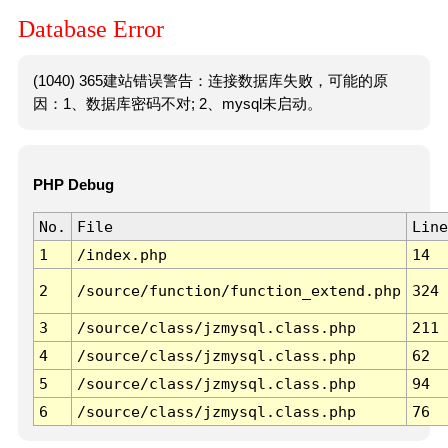
Database Error
(1040) 365建站错误警告：连接数据库失败，可能的原
因：1、数据库密码不对; 2、mysql未启动。
PHP Debug
No.
File
Line
1
/index.php
14
2
/source/function/function_extend.php
324
3
/source/class/jzmysql.class.php
211
4
/source/class/jzmysql.class.php
62
5
/source/class/jzmysql.class.php
94
6
/source/class/jzmysql.class.php
76