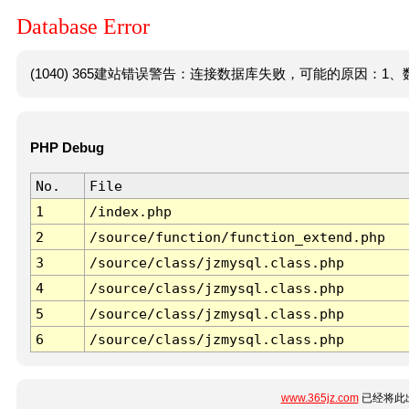
Database Error
(1040) 365建站错误警告：连接数据库失败，可能的原因：1、数
PHP Debug
No.
File
1
/index.php
2
/source/function/function_extend.php
3
/source/class/jzmysql.class.php
4
/source/class/jzmysql.class.php
5
/source/class/jzmysql.class.php
6
/source/class/jzmysql.class.php
www.365jz.com
已经将此