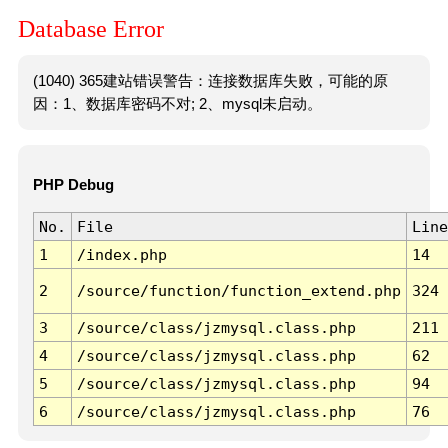
Database Error
(1040) 365建站错误警告：连接数据库失败，可能的原
因：1、数据库密码不对; 2、mysql未启动。
PHP Debug
No.
File
Line
1
/index.php
14
2
/source/function/function_extend.php
324
3
/source/class/jzmysql.class.php
211
4
/source/class/jzmysql.class.php
62
5
/source/class/jzmysql.class.php
94
6
/source/class/jzmysql.class.php
76