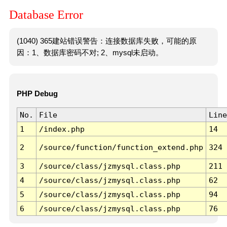
Database Error
(1040) 365建站错误警告：连接数据库失败，可能的原
因：1、数据库密码不对; 2、mysql未启动。
PHP Debug
No.
File
Line
1
/index.php
14
2
/source/function/function_extend.php
324
3
/source/class/jzmysql.class.php
211
4
/source/class/jzmysql.class.php
62
5
/source/class/jzmysql.class.php
94
6
/source/class/jzmysql.class.php
76